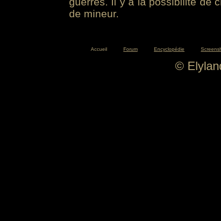
guerres. Il y a la possibilité de
de mineur.
Accueil
Forum
Encyclopédie
Screens
© Elyla