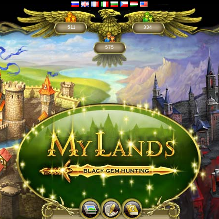
511
334
575