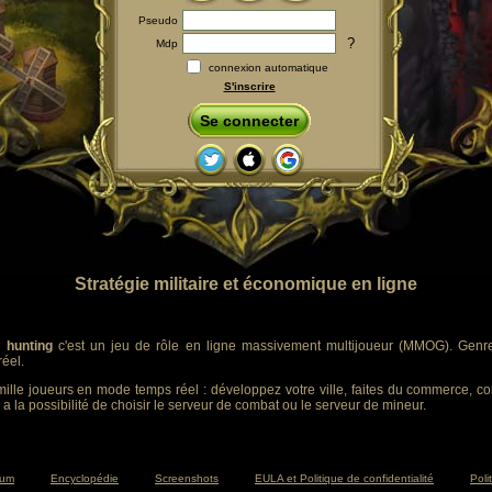
Pseudo
?
Mdp
connexion automatique
S'inscrire
Se connecter
Stratégie militaire et économique en ligne
 hunting
c'est un jeu de rôle en ligne massivement multijoueur (MMOG). Genre :
éel.
ille joueurs en mode temps réel : développez votre ville, faites du commerce, co
 a la possibilité de choisir le serveur de combat ou le serveur de mineur.
rum
Encyclopédie
Screenshots
EULA et Politique de confidentialité
Poli