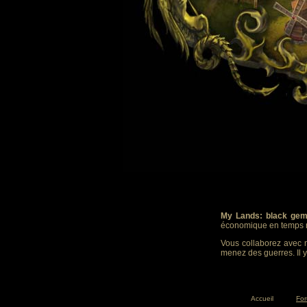
My Lands: black gem
économique en temps r
Vous collaborez avec m
menez des guerres. Il y
Accueil
Fo