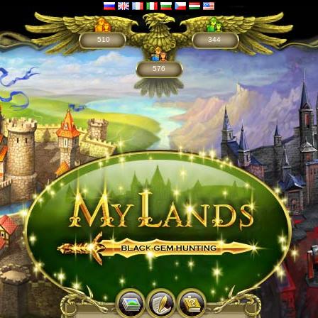
510
344
576