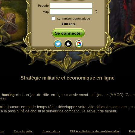
Pseudo
?
Mdp
connexion automatique
S'inscrire
Se connecter
Stratégie militaire et économique en ligne
 hunting
c'est un jeu de rôle en ligne massivement multijoueur (MMOG). Genre :
éel.
ille joueurs en mode temps réel : développez votre ville, faites du commerce, co
 a la possibilité de choisir le serveur de combat ou le serveur de mineur.
rum
Encyclopédie
Screenshots
EULA et Politique de confidentialité
Poli