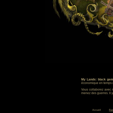
My Lands: black gem
économique en temps r
Vous collaborez avec m
menez des guerres. Il y
Accueil
Fo