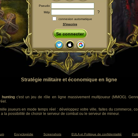
Pseudo
?
Mdp
connexion automatique
S'inscrire
Se connecter
Stratégie militaire et économique en ligne
 hunting
c'est un jeu de rôle en ligne massivement multijoueur (MMOG). Genre :
éel.
ille joueurs en mode temps réel : développez votre ville, faites du commerce, co
 a la possibilité de choisir le serveur de combat ou le serveur de mineur.
rum
Encyclopédie
Screenshots
EULA et Politique de confidentialité
Poli