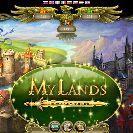
512
292
576