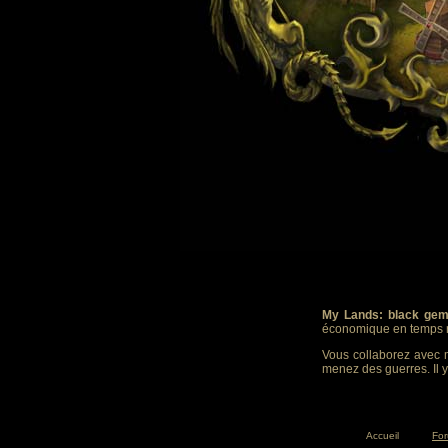
My Lands: black gem
économique en temps r
Vous collaborez avec m
menez des guerres. Il y
Accueil
Fo