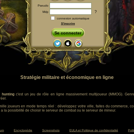
Pseudo
?
Mdp
connexion automatique
S'inscrire
Se connecter
Stratégie militaire et économique en ligne
 hunting
c'est un jeu de rôle en ligne massivement multijoueur (MMOG). Genre :
éel.
ille joueurs en mode temps réel : développez votre ville, faites du commerce, co
 a la possibilité de choisir le serveur de combat ou le serveur de mineur.
rum
Encyclopédie
Screenshots
EULA et Politique de confidentialité
Poli