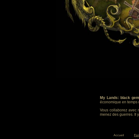
My Lands: black gem
économique en temps r
Vous collaborez avec m
menez des guerres. Il y
Accueil
Fo