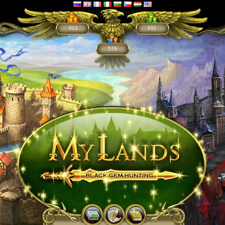
512
332
576