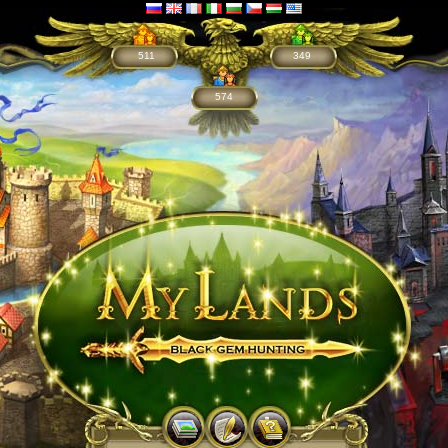
511
349
574