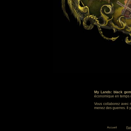
My Lands: black gem
économique en temps r
Vous collaborez avec m
menez des guerres. Il y
Accueil
Fo