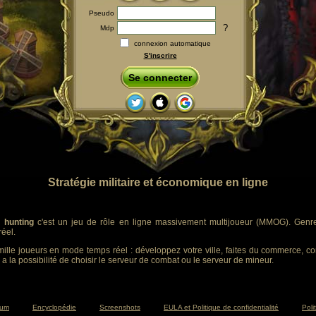
Pseudo
?
Mdp
connexion automatique
S'inscrire
Se connecter
Stratégie militaire et économique en ligne
 hunting
c'est un jeu de rôle en ligne massivement multijoueur (MMOG). Genre :
éel.
ille joueurs en mode temps réel : développez votre ville, faites du commerce, co
 a la possibilité de choisir le serveur de combat ou le serveur de mineur.
rum
Encyclopédie
Screenshots
EULA et Politique de confidentialité
Poli