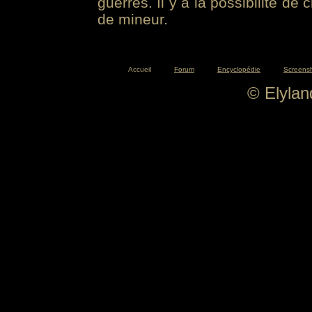
guerres. Il y a la possibilité de
de mineur.
Accueil
Forum
Encyclopédie
Screens
© Elyla