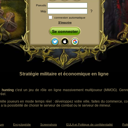
Pseudo
?
Mdp
connexion automatique
S'inscrire
Se connecter
Stratégie militaire et économique en ligne
 hunting
c'est un jeu de rôle en ligne massivement multijoueur (MMOG). Genre :
éel.
ille joueurs en mode temps réel : développez votre ville, faites du commerce, co
 a la possibilité de choisir le serveur de combat ou le serveur de mineur.
rum
Encyclopédie
Screenshots
EULA et Politique de confidentialité
Poli