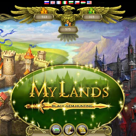
513
315
575