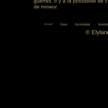
guerres. Il y a la possibilité de
de mineur.
Accueil
Forum
Encyclopédie
Screens
© Elyla