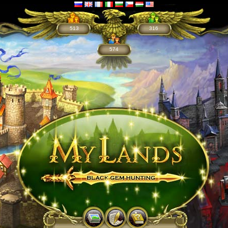
513
316
574