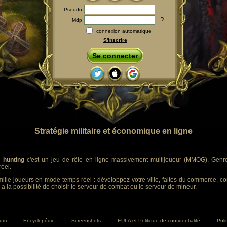
Pseudo
?
Mdp
connexion automatique
S'inscrire
Se connecter
Stratégie militaire et économique en ligne
 hunting
c'est un jeu de rôle en ligne massivement multijoueur (MMOG). Genre :
éel.
ille joueurs en mode temps réel : développez votre ville, faites du commerce, co
 a la possibilité de choisir le serveur de combat ou le serveur de mineur.
rum
Encyclopédie
Screenshots
EULA et Politique de confidentialité
Poli