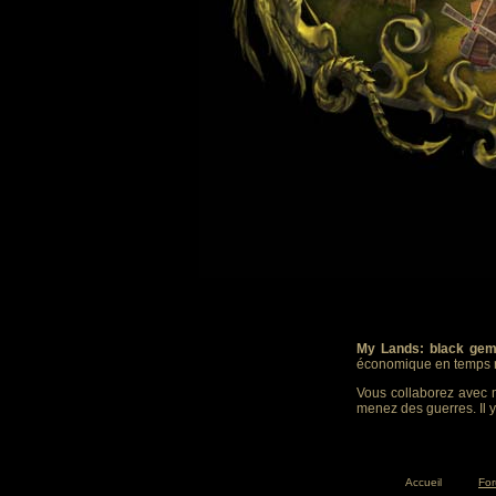
My Lands: black gem
économique en temps r
Vous collaborez avec m
menez des guerres. Il y
Accueil
Fo