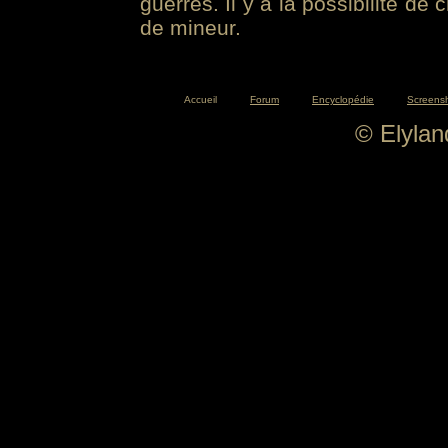
guerres. Il y a la possibilité de
de mineur.
Accueil
Forum
Encyclopédie
Screens
© Elyla