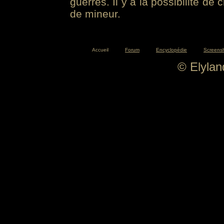
guerres. Il y a la possibilité de
de mineur.
Accueil
Forum
Encyclopédie
Screens
© Elyla