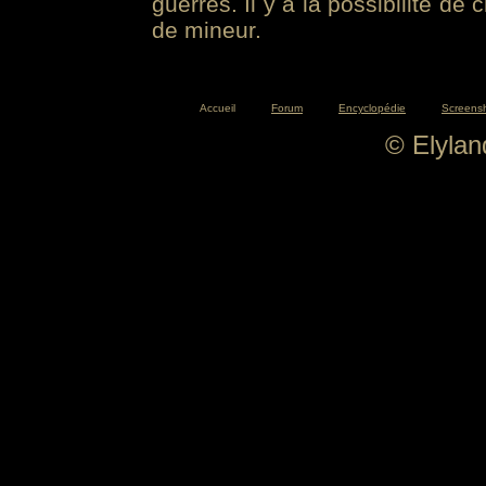
guerres. Il y a la possibilité de
de mineur.
Accueil
Forum
Encyclopédie
Screens
© Elyla