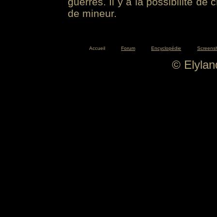
guerres. Il y a la possibilité de
de mineur.
Accueil
Forum
Encyclopédie
Screens
© Elyla