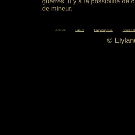
guerres. Il y a la possibilité de
de mineur.
Accueil
Forum
Encyclopédie
Screens
© Elyla