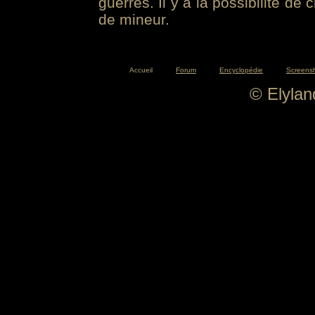
guerres. Il y a la possibilité de
de mineur.
Accueil
Forum
Encyclopédie
Screens
© Elyla