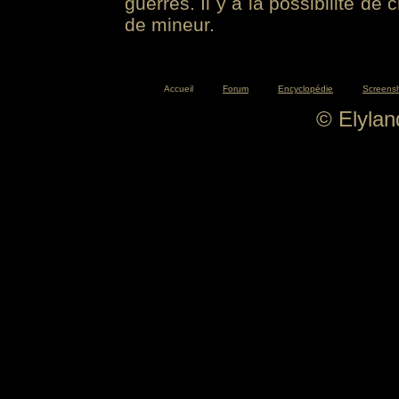
guerres. Il y a la possibilité de
de mineur.
Accueil
Forum
Encyclopédie
Screens
© Elyla