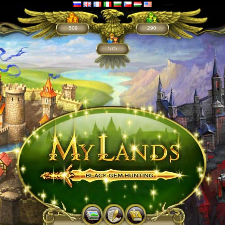
509
290
575