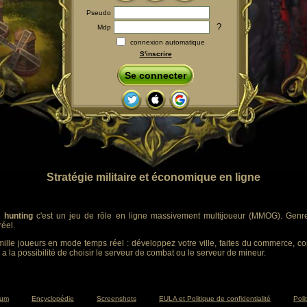
Pseudo
?
Mdp
connexion automatique
S'inscrire
Se connecter
Stratégie militaire et économique en ligne
 hunting
c'est un jeu de rôle en ligne massivement multijoueur (MMOG). Genre :
éel.
ille joueurs en mode temps réel : développez votre ville, faites du commerce, co
 a la possibilité de choisir le serveur de combat ou le serveur de mineur.
rum
Encyclopédie
Screenshots
EULA et Politique de confidentialité
Poli