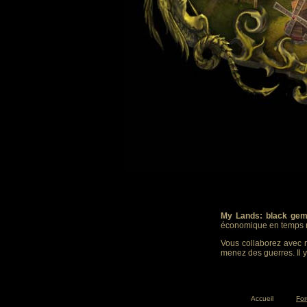
My Lands: black gem
économique en temps r
Vous collaborez avec m
menez des guerres. Il y
Accueil
Fo