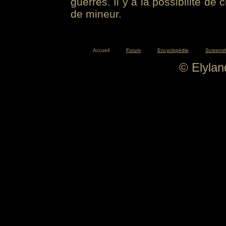
guerres. Il y a la possibilité de
de mineur.
Accueil
Forum
Encyclopédie
Screens
© Elyla