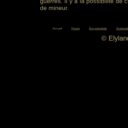
guerres. Il y a la possibilité de
de mineur.
Accueil
Forum
Encyclopédie
Screens
© Elyla