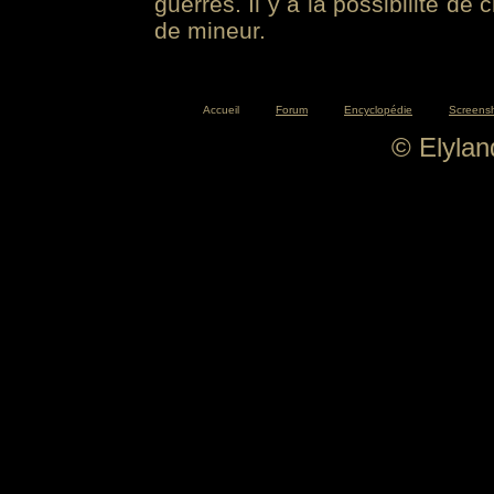
guerres. Il y a la possibilité de
de mineur.
Accueil
Forum
Encyclopédie
Screens
© Elyla