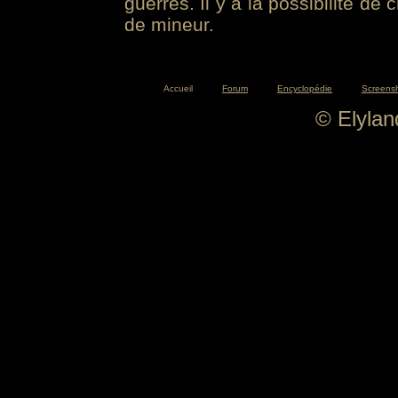
guerres. Il y a la possibilité de
de mineur.
Accueil
Forum
Encyclopédie
Screens
© Elyla