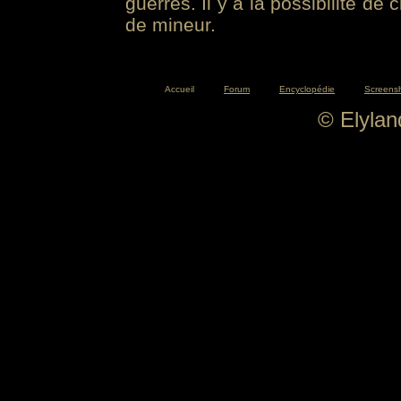
guerres. Il y a la possibilité de
de mineur.
Accueil
Forum
Encyclopédie
Screens
© Elyla