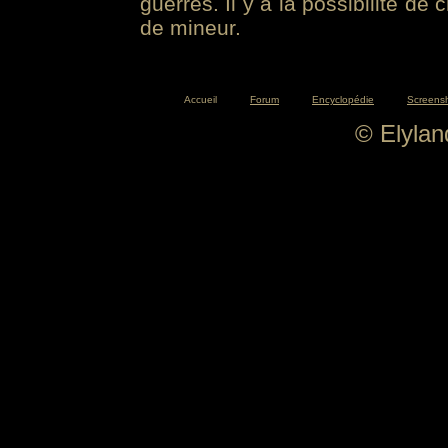
guerres. Il y a la possibilité de
de mineur.
Accueil
Forum
Encyclopédie
Screens
© Elyla