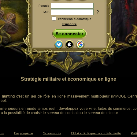
Pseudo
?
Mdp
connexion automatique
S'inscrire
Se connecter
Stratégie militaire et économique en ligne
 hunting
c'est un jeu de rôle en ligne massivement multijoueur (MMOG). Genre :
éel.
ille joueurs en mode temps réel : développez votre ville, faites du commerce, co
 a la possibilité de choisir le serveur de combat ou le serveur de mineur.
rum
Encyclopédie
Screenshots
EULA et Politique de confidentialité
Poli