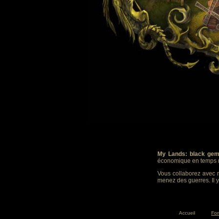
My Lands: black gem
économique en temps r
Vous collaborez avec m
menez des guerres. Il y
Accueil
Fo