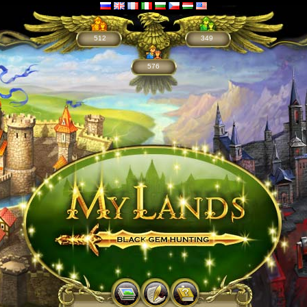
512
349
576