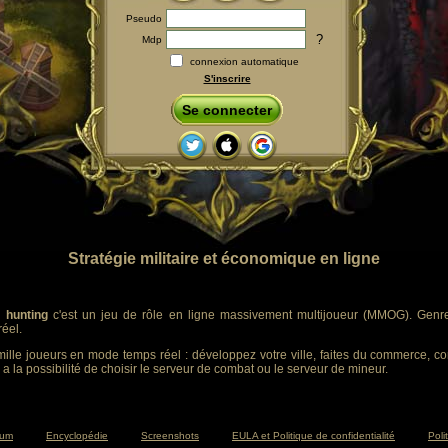
Pseudo
?
Mdp
connexion automatique
S'inscrire
Se connecter
Stratégie militaire et économique en ligne
 hunting
c'est un jeu de rôle en ligne massivement multijoueur (MMOG). Genre :
éel.
ille joueurs en mode temps réel : développez votre ville, faites du commerce, co
 a la possibilité de choisir le serveur de combat ou le serveur de mineur.
rum
Encyclopédie
Screenshots
EULA et Politique de confidentialité
Poli