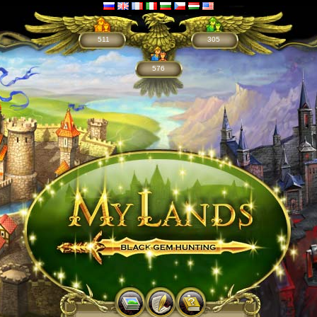
511
305
576