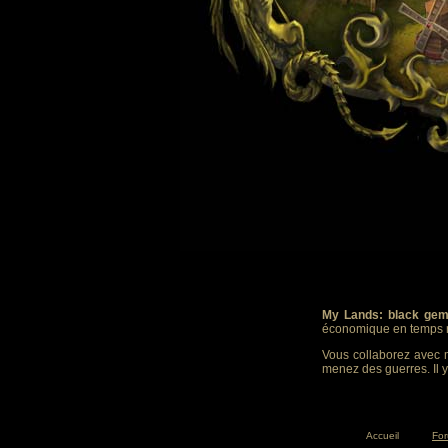
My Lands: black gem
économique en temps r
Vous collaborez avec m
menez des guerres. Il y
Accueil
Fo