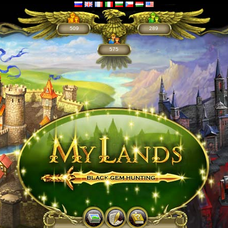
509
289
575