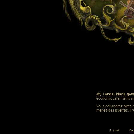
My Lands: black gem
économique en temps r
Vous collaborez avec m
menez des guerres. Il y
Accueil
Fo