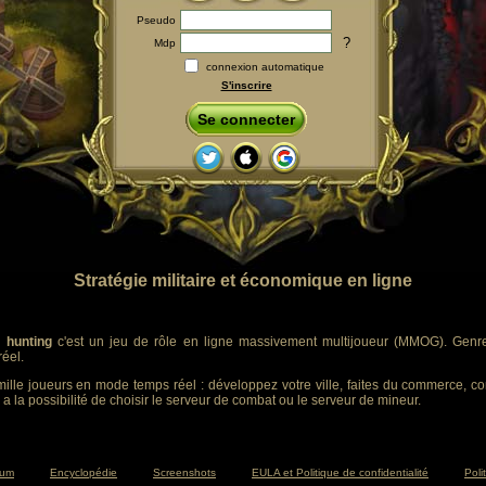
Pseudo
?
Mdp
connexion automatique
S'inscrire
Se connecter
Stratégie militaire et économique en ligne
 hunting
c'est un jeu de rôle en ligne massivement multijoueur (MMOG). Genre :
éel.
ille joueurs en mode temps réel : développez votre ville, faites du commerce, co
 a la possibilité de choisir le serveur de combat ou le serveur de mineur.
rum
Encyclopédie
Screenshots
EULA et Politique de confidentialité
Poli