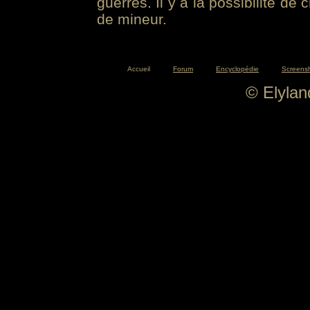
guerres. Il y a la possibilité de
de mineur.
Accueil
Forum
Encyclopédie
Screens
© Elyla