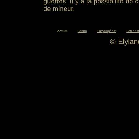
guerres. Il y a la possibilité de
de mineur.
Accueil
Forum
Encyclopédie
Screens
© Elyla