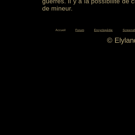
guerres. Il y a la possibilité de
de mineur.
Accueil
Forum
Encyclopédie
Screens
© Elyla