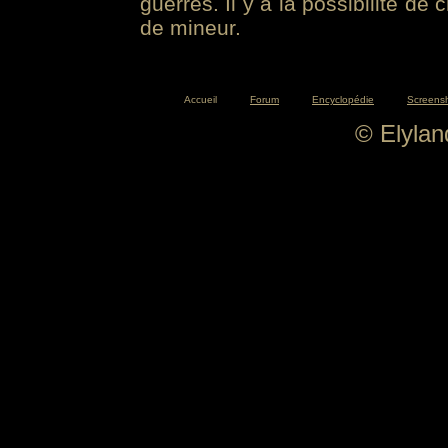
guerres. Il y a la possibilité de
de mineur.
Accueil
Forum
Encyclopédie
Screens
© Elyla