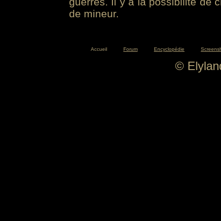
guerres. Il y a la possibilité de
de mineur.
Accueil
Forum
Encyclopédie
Screens
© Elyla