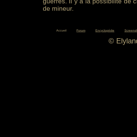
guerres. Il y a la possibilité de
de mineur.
Accueil
Forum
Encyclopédie
Screens
© Elyla