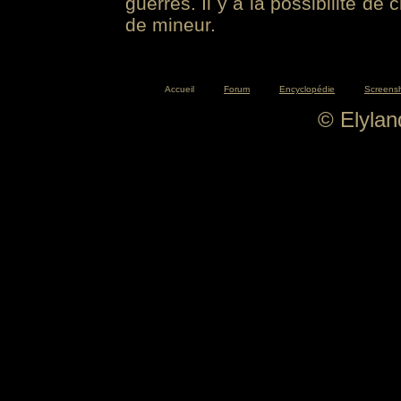
guerres. Il y a la possibilité de
de mineur.
Accueil
Forum
Encyclopédie
Screens
© Elyla