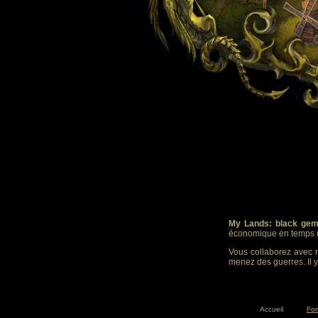
My Lands: black gem
économique en temps r
Vous collaborez avec m
menez des guerres. Il y
Accueil
Fo