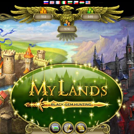
511
346
574