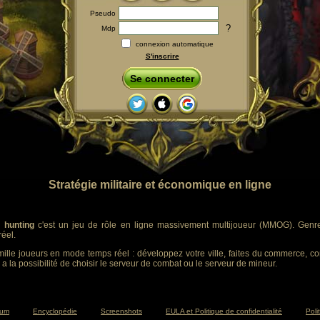
Pseudo
?
Mdp
connexion automatique
S'inscrire
Se connecter
Stratégie militaire et économique en ligne
 hunting
c'est un jeu de rôle en ligne massivement multijoueur (MMOG). Genre :
éel.
ille joueurs en mode temps réel : développez votre ville, faites du commerce, co
 a la possibilité de choisir le serveur de combat ou le serveur de mineur.
rum
Encyclopédie
Screenshots
EULA et Politique de confidentialité
Poli