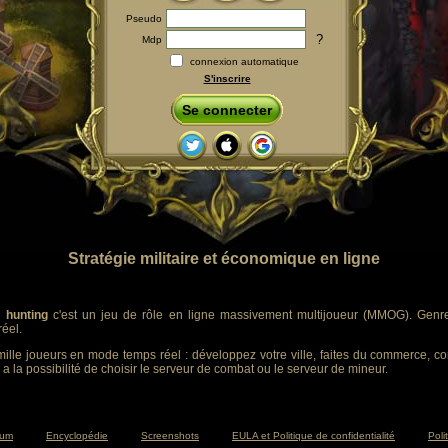
Pseudo
?
Mdp
connexion automatique
S'inscrire
Se connecter
Stratégie militaire et économique en ligne
 hunting
c'est un jeu de rôle en ligne massivement multijoueur (MMOG). Genre :
éel.
ille joueurs en mode temps réel : développez votre ville, faites du commerce, co
 a la possibilité de choisir le serveur de combat ou le serveur de mineur.
rum
Encyclopédie
Screenshots
EULA et Politique de confidentialité
Poli