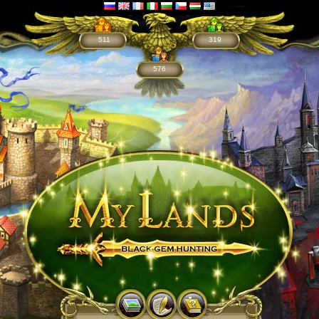
511
319
576