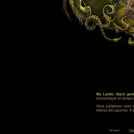
My Lands: black gem
économique en temps r
Vous collaborez avec m
menez des guerres. Il y
Accueil
Fo