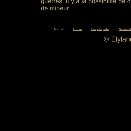
guerres. Il y a la possibilité de
de mineur.
Accueil
Forum
Encyclopédie
Screens
© Elyla