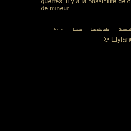
guerres. Il y a la possibilité de
de mineur.
Accueil
Forum
Encyclopédie
Screens
© Elyla