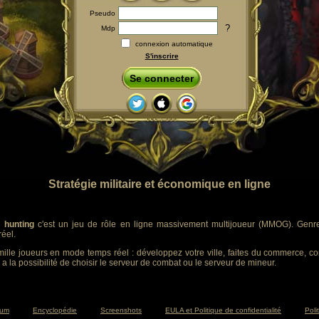
Pseudo
?
Mdp
connexion automatique
S'inscrire
Se connecter
Stratégie militaire et économique en ligne
 hunting
c'est un jeu de rôle en ligne massivement multijoueur (MMOG). Genre :
éel.
ille joueurs en mode temps réel : développez votre ville, faites du commerce, co
 a la possibilité de choisir le serveur de combat ou le serveur de mineur.
rum
Encyclopédie
Screenshots
EULA et Politique de confidentialité
Poli