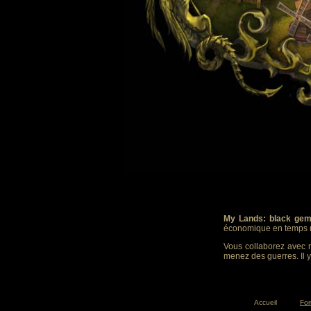
My Lands: black gem
économique en temps r
Vous collaborez avec m
menez des guerres. Il y
Accueil
Fo