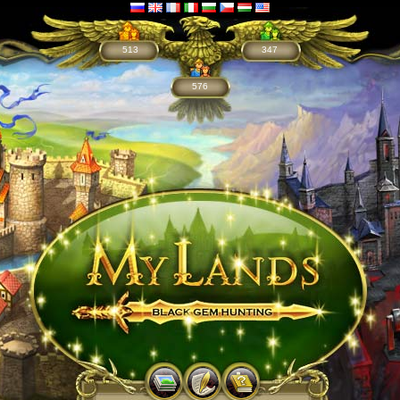
513
347
576