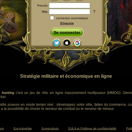
Pseudo
?
Mdp
connexion automatique
S'inscrire
Se connecter
Stratégie militaire et économique en ligne
 hunting
c'est un jeu de rôle en ligne massivement multijoueur (MMOG). Genre :
éel.
ille joueurs en mode temps réel : développez votre ville, faites du commerce, co
 a la possibilité de choisir le serveur de combat ou le serveur de mineur.
rum
Encyclopédie
Screenshots
EULA et Politique de confidentialité
Poli