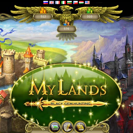
512
310
576