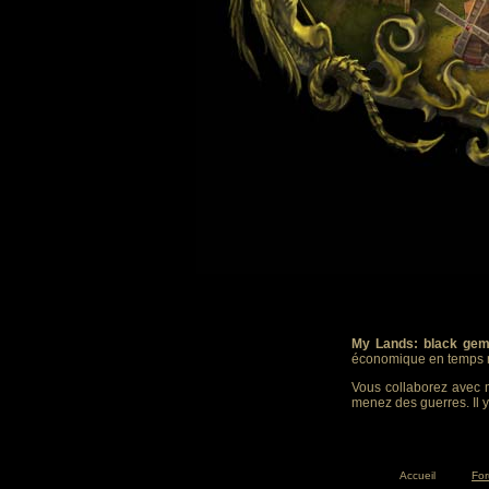
My Lands: black gem
économique en temps r
Vous collaborez avec m
menez des guerres. Il y
Accueil
Fo