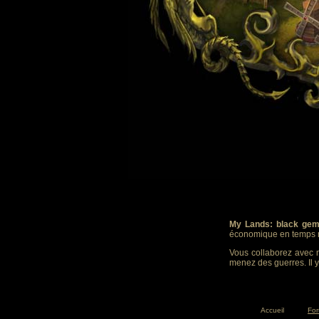
My Lands: black gem
économique en temps r
Vous collaborez avec m
menez des guerres. Il y
Accueil
Fo