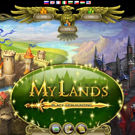
508
299
575