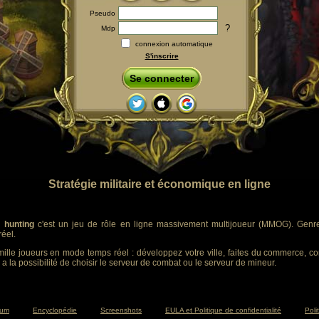
Pseudo
?
Mdp
connexion automatique
S'inscrire
Se connecter
Stratégie militaire et économique en ligne
 hunting
c'est un jeu de rôle en ligne massivement multijoueur (MMOG). Genre :
éel.
ille joueurs en mode temps réel : développez votre ville, faites du commerce, co
 a la possibilité de choisir le serveur de combat ou le serveur de mineur.
rum
Encyclopédie
Screenshots
EULA et Politique de confidentialité
Poli