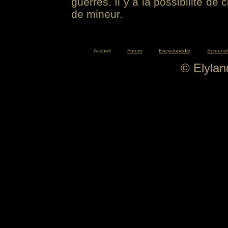
guerres. Il y a la possibilité de
de mineur.
Accueil
Forum
Encyclopédie
Screens
© Elyla