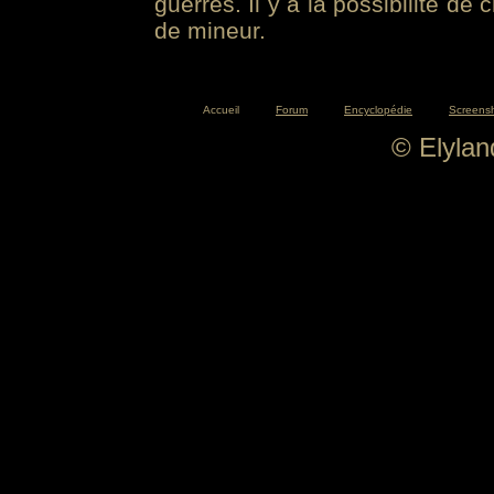
guerres. Il y a la possibilité de
de mineur.
Accueil
Forum
Encyclopédie
Screens
© Elyla